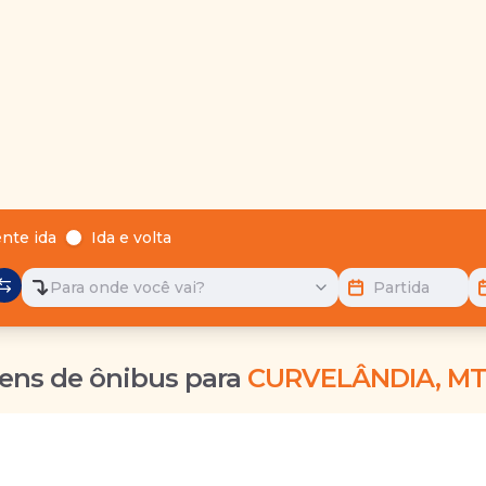
nte ida
Ida e volta
Para onde você vai?
Partida
ens de ônibus para
CURVELÂNDIA, MT