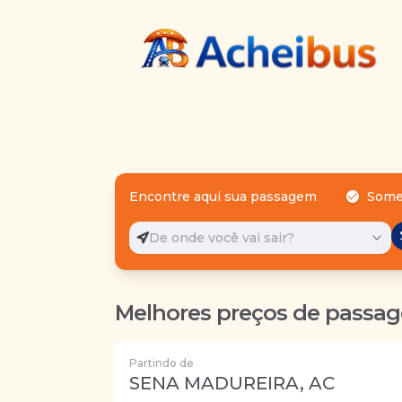
Encontre aqui sua passagem
Some
De onde você vai sair?
Melhores preços de passag
Partindo de
SENA MADUREIRA, AC