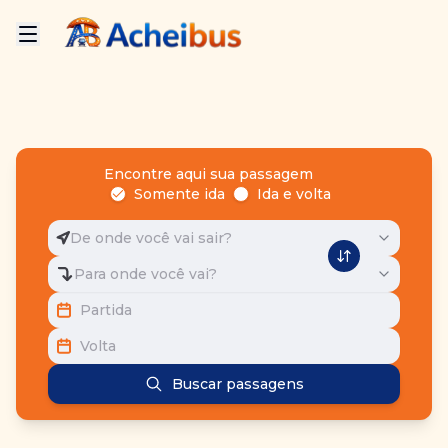
Encontre aqui sua passagem
Somente ida
Ida e volta
De onde você vai sair?
Para onde você vai?
Partida
Volta
Buscar passagens