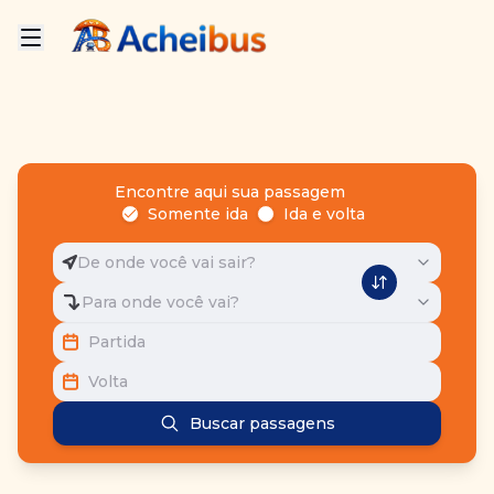
Encontre aqui sua passagem
Somente ida
Ida e volta
De onde você vai sair?
Para onde você vai?
Partida
Volta
Buscar passagens