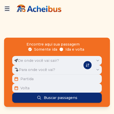
Encontre aqui sua passagem
Somente ida
Ida e volta
De onde você vai sair?
Para onde você vai?
Partida
Volta
Buscar passagens