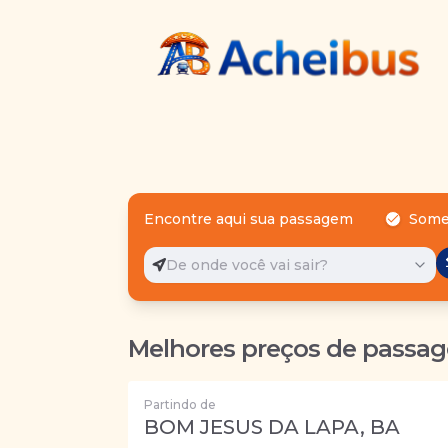
Encontre aqui sua passagem
Some
De onde você vai sair?
Melhores preços de passag
Partindo de
BOM JESUS DA LAPA, BA