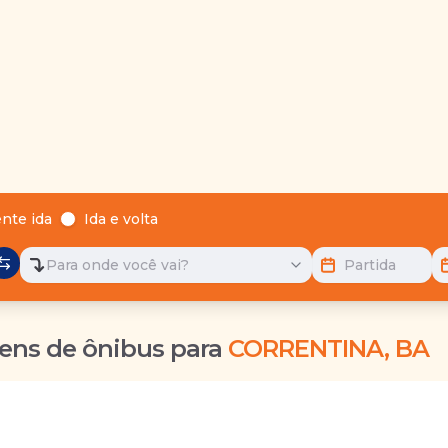
nte ida
Ida e volta
Para onde você vai?
Partida
ens de ônibus para
CORRENTINA, BA