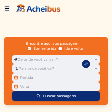
Encontre aqui sua passagem
Somente ida
Ida e volta
De onde você vai sair?
Para onde você vai?
Partida
Volta
Buscar passagens