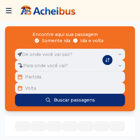
Encontre aqui sua passagem
Somente ida
Ida e volta
De onde você vai sair?
Para onde você vai?
Partida
Volta
Buscar passagens