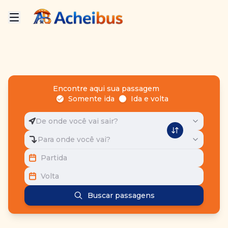
Encontre aqui sua passagem
Somente ida
Ida e volta
De onde você vai sair?
Para onde você vai?
Partida
Volta
Buscar passagens