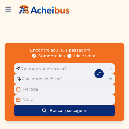
Encontre aqui sua passagem
Somente ida
Ida e volta
De onde você vai sair?
Para onde você vai?
Partida
Volta
Buscar passagens