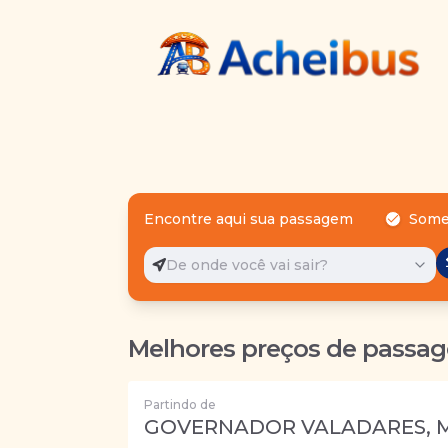
Encontre aqui sua passagem
Some
De onde você vai sair?
Melhores preços de passag
Partindo de
GOVERNADOR VALADARES, 