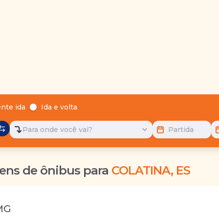
nte ida
Ida e volta
Para onde você vai?
Partida
ens de ônibus para
COLATINA, ES
MG