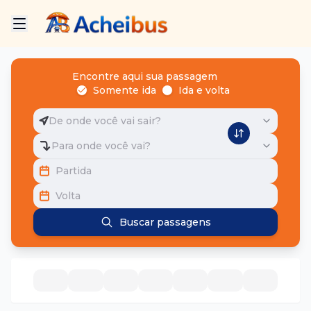
Encontre aqui sua passagem
Somente ida
Ida e volta
De onde você vai sair?
Para onde você vai?
Partida
Volta
Buscar passagens