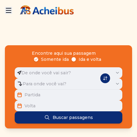
Encontre aqui sua passagem
Somente ida
Ida e volta
De onde você vai sair?
Para onde você vai?
Partida
Volta
Buscar passagens