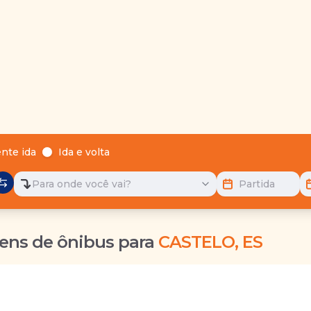
nte ida
Ida e volta
Para onde você vai?
Partida
ens de ônibus para
CASTELO, ES