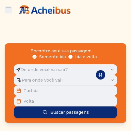
Encontre aqui sua passagem
Somente ida
Ida e volta
De onde você vai sair?
Para onde você vai?
Partida
Volta
Buscar passagens