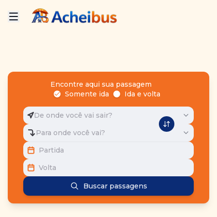
Encontre aqui sua passagem
Somente ida
Ida e volta
De onde você vai sair?
Para onde você vai?
Partida
Volta
Buscar passagens