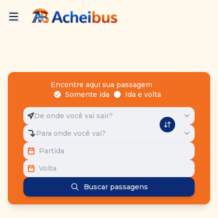
Encontre aqui sua passagem
Somente ida
Ida e volta
De onde você vai sair?
Para onde você vai?
Partida
Volta
Buscar passagens