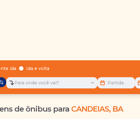
nte ida
Ida e volta
Para onde você vai?
Partida
ens de ônibus para
CANDEIAS, BA