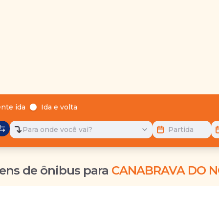
nte ida
Ida e volta
Para onde você vai?
Partida
ens de ônibus para
CANABRAVA DO N