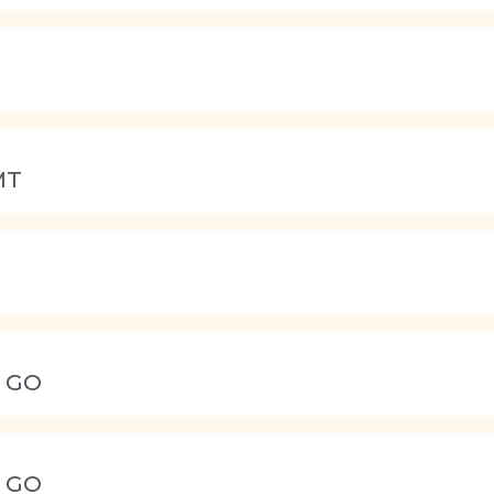
MT
, GO
, GO