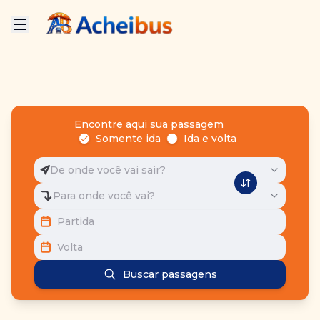
Encontre aqui sua passagem
Somente ida
Ida e volta
De onde você vai sair?
Para onde você vai?
Partida
Volta
Buscar passagens