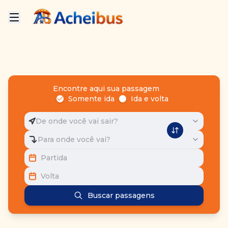
Encontre aqui sua passagem
Somente ida
Ida e volta
De onde você vai sair?
Para onde você vai?
Partida
Volta
Buscar passagens