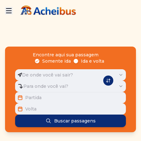
Encontre aqui sua passagem
Somente ida
Ida e volta
De onde você vai sair?
Para onde você vai?
Partida
Volta
Buscar passagens