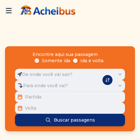
Encontre aqui sua passagem
Somente ida
Ida e volta
De onde você vai sair?
Para onde você vai?
Partida
Volta
Buscar passagens