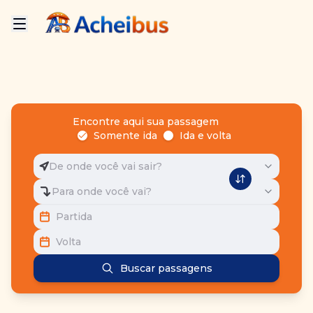
Encontre aqui sua passagem
Somente ida
Ida e volta
De onde você vai sair?
Para onde você vai?
Partida
Volta
Buscar passagens