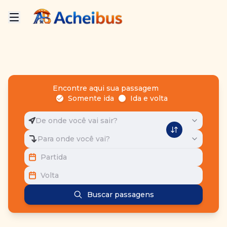
Encontre aqui sua passagem
Somente ida
Ida e volta
De onde você vai sair?
Para onde você vai?
Partida
Volta
Buscar passagens