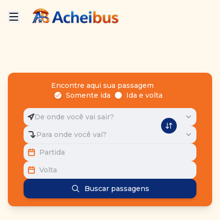
Encontre aqui sua passagem
Somente ida
Ida e volta
De onde você vai sair?
Para onde você vai?
Partida
Volta
Buscar passagens