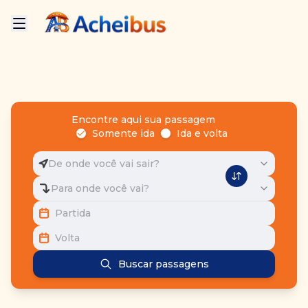
Encontre aqui sua passagem
Somente ida
Ida e volta
De onde você vai sair?
Para onde você vai?
Partida
Volta
Buscar passagens