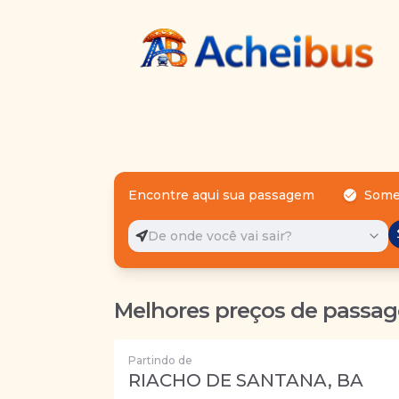
Encontre aqui sua passagem
Some
De onde você vai sair?
Melhores preços de passag
Partindo de
RIACHO DE SANTANA, BA