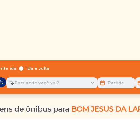
nte ida
Ida e volta
Para onde você vai?
Partida
ens de ônibus para
BOM JESUS DA LA