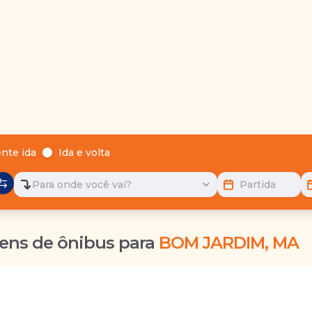
nte ida
Ida e volta
Para onde você vai?
Partida
ens de ônibus para
BOM JARDIM, MA