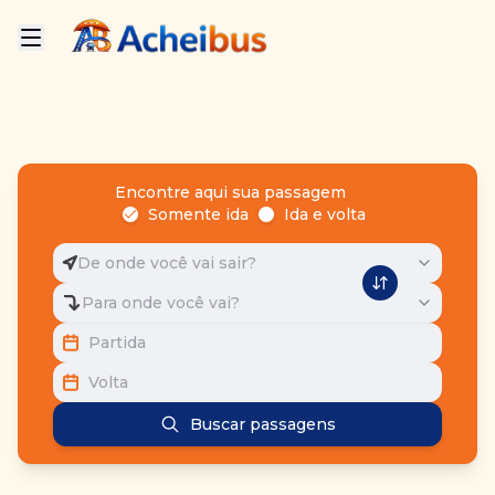
Encontre aqui sua passagem
Somente ida
Ida e volta
De onde você vai sair?
Para onde você vai?
Partida
Volta
Buscar passagens