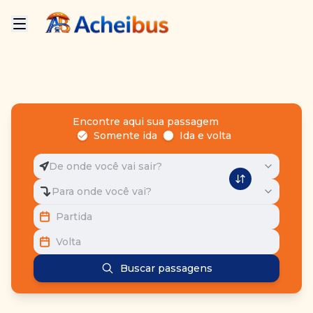
Encontre aqui sua passagem
Somente ida
Ida e volta
De onde você vai sair?
Para onde você vai?
Partida
Volta
Buscar passagens