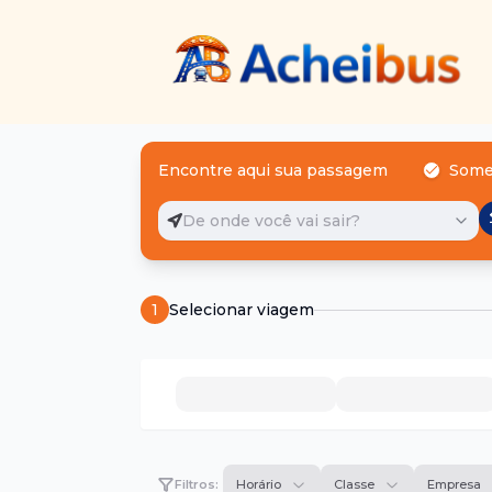
Encontre aqui sua passagem
Some
De onde você vai sair?
1
Selecionar viagem
Filtros:
Horário
Classe
Empresa