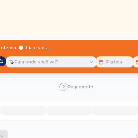
nte ida
Ida e volta
Para onde você vai?
Partida
2
Pagamento
O