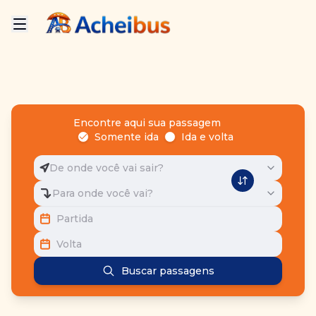
Encontre aqui sua passagem
Somente ida
Ida e volta
De onde você vai sair?
Para onde você vai?
Partida
Volta
Buscar passagens