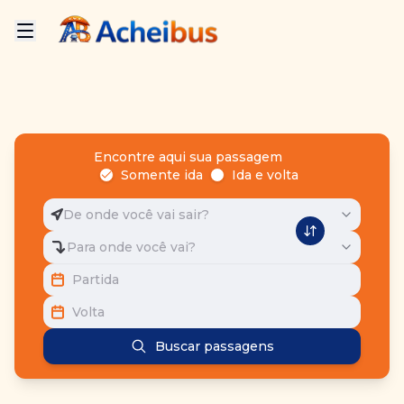
Encontre aqui sua passagem
Somente ida
Ida e volta
De onde você vai sair?
Para onde você vai?
Partida
Volta
Buscar passagens