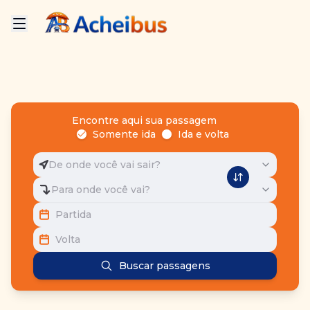
Encontre aqui sua passagem
Somente ida
Ida e volta
De onde você vai sair?
Para onde você vai?
Partida
Volta
Buscar passagens