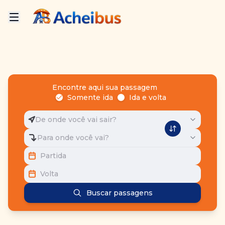
Encontre aqui sua passagem
Somente ida
Ida e volta
De onde você vai sair?
Para onde você vai?
Partida
Volta
Buscar passagens