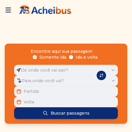
Encontre aqui sua passagem
Somente ida
Ida e volta
De onde você vai sair?
Para onde você vai?
Partida
Volta
Buscar passagens