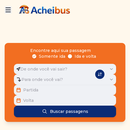
Encontre aqui sua passagem
Somente ida
Ida e volta
De onde você vai sair?
Para onde você vai?
Partida
Volta
Buscar passagens