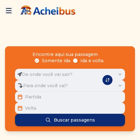
Encontre aqui sua passagem
Somente ida
Ida e volta
De onde você vai sair?
Para onde você vai?
Partida
Volta
Buscar passagens