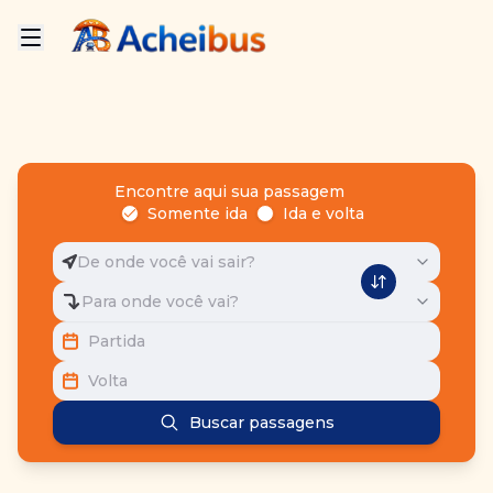
Encontre aqui sua passagem
Somente ida
Ida e volta
De onde você vai sair?
Para onde você vai?
Partida
Volta
Buscar passagens