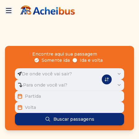
Encontre aqui sua passagem
Somente ida
Ida e volta
De onde você vai sair?
Para onde você vai?
Partida
Volta
Buscar passagens