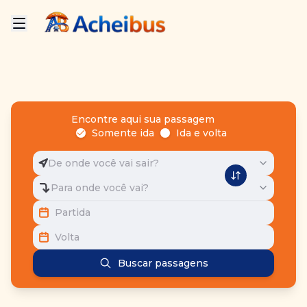
Encontre aqui sua passagem
Somente ida
Ida e volta
De onde você vai sair?
Para onde você vai?
Partida
Volta
Buscar passagens