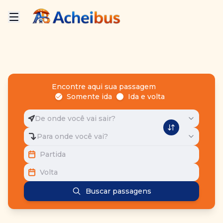
Encontre aqui sua passagem
Somente ida
Ida e volta
De onde você vai sair?
Para onde você vai?
Partida
Volta
Buscar passagens