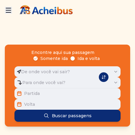
Encontre aqui sua passagem
Somente ida
Ida e volta
De onde você vai sair?
Para onde você vai?
Partida
Volta
Buscar passagens