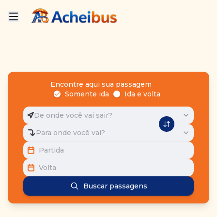
Encontre aqui sua passagem
Somente ida
Ida e volta
De onde você vai sair?
Para onde você vai?
Partida
Volta
Buscar passagens