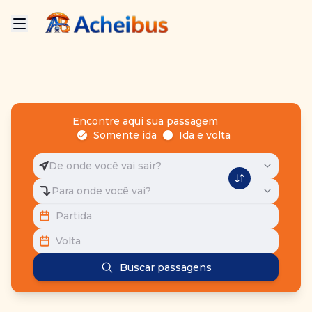
Encontre aqui sua passagem
Somente ida
Ida e volta
De onde você vai sair?
Para onde você vai?
Partida
Volta
Buscar passagens