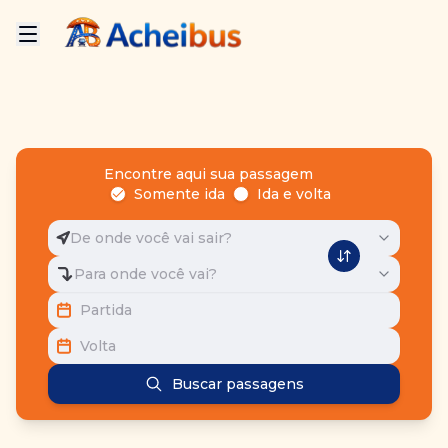
Encontre aqui sua passagem
Somente ida
Ida e volta
De onde você vai sair?
Para onde você vai?
Partida
Volta
Buscar passagens