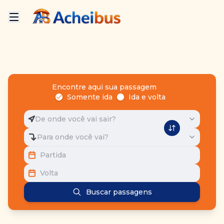
Encontre aqui sua passagem
Somente ida
Ida e volta
De onde você vai sair?
Para onde você vai?
Partida
Volta
Buscar passagens