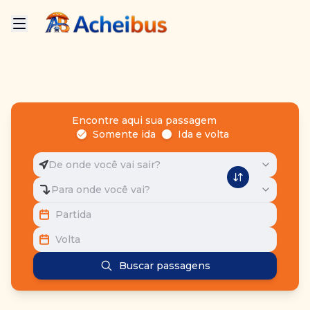
Encontre aqui sua passagem
Somente ida
Ida e volta
De onde você vai sair?
Para onde você vai?
Partida
Volta
Buscar passagens