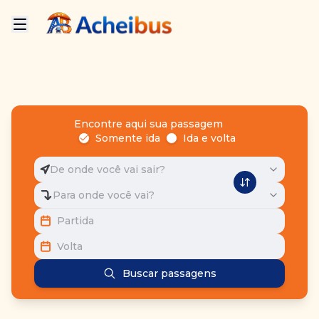
Encontre aqui sua passagem
Somente ida
Ida e volta
De onde você vai sair?
Para onde você vai?
Partida
Volta
Buscar passagens